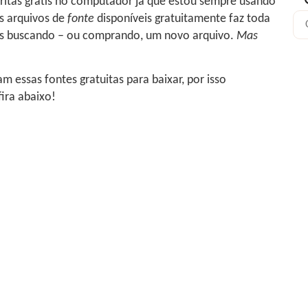
ritas grátis no computador já que estou sempre usando
os arquivos de
fonte
disponíveis gratuitamente faz toda
ras buscando – ou comprando, um novo arquivo.
Mas
m essas fontes gratuitas para baixar, por isso
fira abaixo!