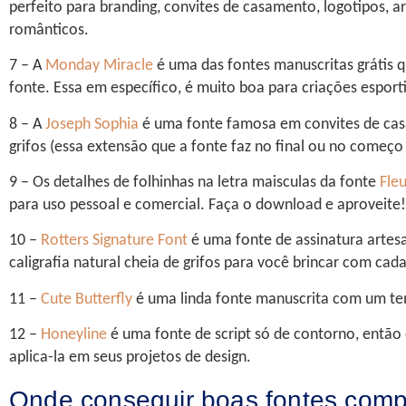
perfeito para branding, convites de casamento, logotipos, a
românticos.
7 – A
Monday Miracle
é uma das fontes manuscritas grátis 
fonte. Essa em específico, é muito boa para criações espo
8 – A
Joseph Sophia
é uma fonte famosa em convites de cas
grifos (essa extensão que a fonte faz no final ou no começo
9 – Os detalhes de folhinhas na letra maisculas da fonte
Fle
para uso pessoal e comercial. Faça o download e aproveite!
10 –
Rotters Signature Font
é uma fonte de assinatura artes
caligrafia natural cheia de grifos para você brincar com cada
11 –
Cute Butterfly
é uma linda fonte manuscrita com um te
12 –
Honeyline
é uma fonte de script só de contorno, então é
aplica-la em seus projetos de design.
Onde conseguir boas fontes comp