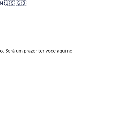
N 🇺🇸 🇬🇧
o. Será um prazer ter você aqui no